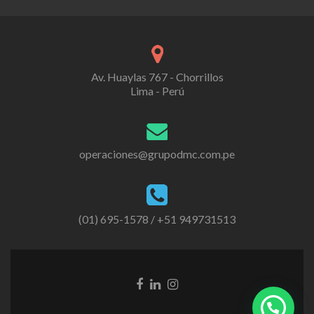
Av. Huaylas 767 - Chorrillos
Lima - Perú
operaciones@grupodmc.com.pe
(01) 695-1578 / +51 949731513
Enlace
Enlace
Instagram
de
de
link
Facebook
Linkedin