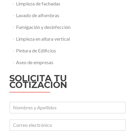
Limpieza de fachadas
Lavado de alfombras
Fumigación y desinfección
Limpieza en altura vertical
Pintura de Edificios
Aseo de empresas
SOLICITA TU
COTIZACIÓN
N
o
m
C
b
o
r
r
e