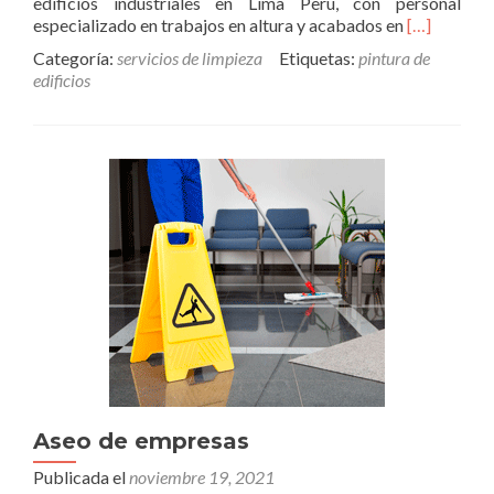
edificios industriales en Lima Perú, con personal
Read
especializado en trabajos en altura y acabados en
[…]
more
Categoría:
servicios de limpieza
Etiquetas:
pintura de
about
edificios
Pintura
de
edificios
Aseo de empresas
Publicada el
noviembre 19, 2021