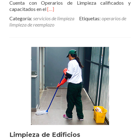
Cuenta con Operarios de Limpieza calificados y
Read
capacitados en el
[…]
more
Categoría:
servicios de limpieza
Etiquetas:
operarios de
about
limpieza de reemplazo
Operarios
de
Limpieza
de
reemplazo
Limpieza de Edificios