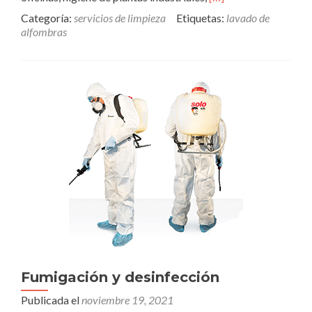
more
Categoría:
servicios de limpieza
Etiquetas:
lavado de
about
alfombras
Lavado
de
Alfombras
Fumigación y desinfección
Publicada el
noviembre 19, 2021